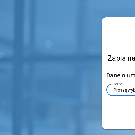
Zapis n
Dane o u
Grupa
Proszę wy